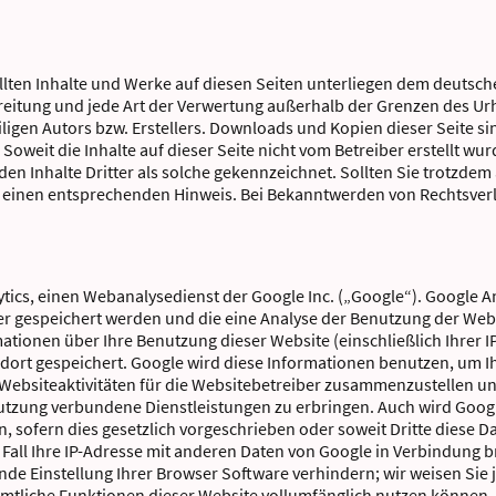
ellten Inhalte und Werke auf diesen Seiten unterliegen dem deutsc
rbreitung und jede Art der Verwertung außerhalb der Grenzen des U
igen Autors bzw. Erstellers. Downloads und Kopien dieser Seite sin
Soweit die Inhalte auf dieser Seite nicht vom Betreiber erstellt w
den Inhalte Dritter als solche gekennzeichnet. Sollten Sie trotzde
 einen entsprechenden Hinweis. Bei Bekanntwerden von Rechtsverl
tics, einen Webanalysedienst der Google Inc. („Google“). Google A
er gespeichert werden und die eine Analyse der Benutzung der Webs
tionen über Ihre Benutzung dieser Website (einschließlich Ihrer I
dort gespeichert. Google wird diese Informationen benutzen, um I
Websiteaktivitäten für die Websitebetreiber zusammenzustellen un
tzung verbundene Dienstleistungen zu erbringen. Auch wird Goog
n, sofern dies gesetzlich vorgeschrieben oder soweit Dritte diese D
 Fall Ihre IP-Adresse mit anderen Daten von Google in Verbindung br
de Einstellung Ihrer Browser Software verhindern; wir weisen Sie j
sämtliche Funktionen dieser Website vollumfänglich nutzen können.